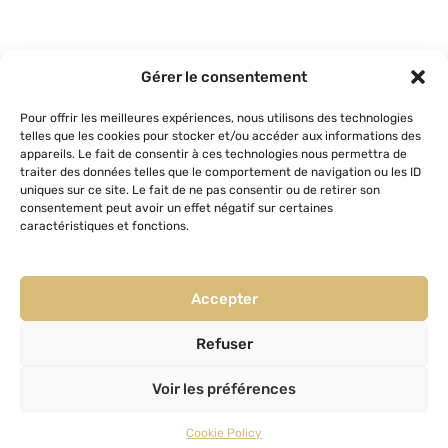
Gérer le consentement
Abonnez-vous à notre newsletter
Pour offrir les meilleures expériences, nous utilisons des technologies
telles que les cookies pour stocker et/ou accéder aux informations des
appareils. Le fait de consentir à ces technologies nous permettra de
traiter des données telles que le comportement de navigation ou les ID
uniques sur ce site. Le fait de ne pas consentir ou de retirer son
Rejoignez Chiourim.com sur WhatsApp !!
consentement peut avoir un effet négatif sur certaines
caractéristiques et fonctions.
Accepter
Pour recevoir des nouvelles exclusives de Chiourim.com et
Refuser
intégrez notre groupe Whatsapp privé. Inscrivez vous
Voir les préférences
gratuitement en cliquant ici !!
Cookie Policy